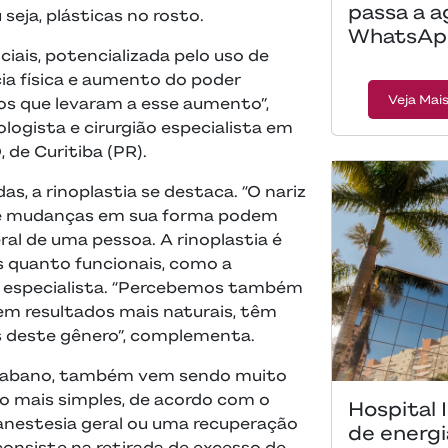
passa a a
 seja, plásticas no rosto.
WhatsAp
ciais, potencializada pelo uso de
cia física e aumento do poder
Veja Mai
os que levaram a esse aumento”,
ologista e cirurgião especialista em
, de Curitiba (PR).
as, a rinoplastia se destaca. “O nariz
, e mudanças em sua forma podem
al de uma pessoa. A rinoplastia é
 quanto funcionais, como a
 o especialista. “Percebemos também
em resultados mais naturais, têm
 deste gênero”, complementa.
de abano, também vem sendo muito
o mais simples, de acordo com o
Hospital 
 anestesia geral ou uma recuperação
de energi
 consiste na retirada de excesso de