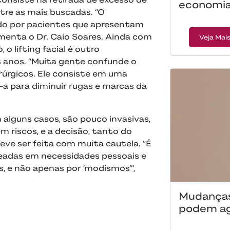
economia
ntre as mais buscadas. “O
o por pacientes que apresentam
omenta o Dr. Caio Soares. Ainda com
Veja Mai
 o lifting facial é outro
 anos. “Muita gente confunde o
rúrgicos. Ele consiste em uma
o-a para diminuir rugas e marcas da
 alguns casos, são pouco invasivas,
m riscos, e a decisão, tanto do
eve ser feita com muita cautela. “É
seadas em necessidades pessoais e
s, e não apenas por ‘modismos’”,
Mudanças
podem agr