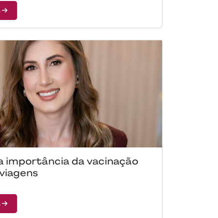
s
a importância da vacinação
 viagens
s