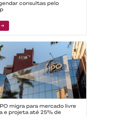
gendar consultas pelo
p
s
IPO migra para mercado livre
a e projeta até 25% de