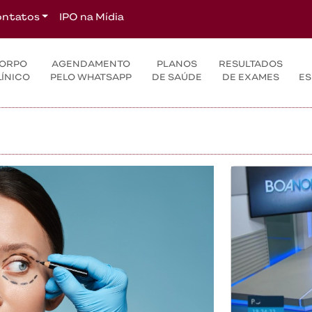
ntatos
IPO na Mídia
ORPO
AGENDAMENTO
PLANOS
RESULTADOS
LÍNICO
PELO WHATSAPP
DE SAÚDE
DE EXAMES
ES