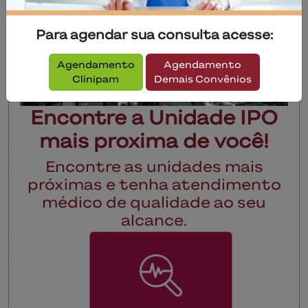
Para agendar sua consulta acesse:
Agendamento
Agendamento
Clinipam
Demais Convênios
Encontre a Unidade IPO
mais proxima de você!
Encontre as unidades mais
próximas e tenha atendimento
médico de qualidade ao seu
alcance.