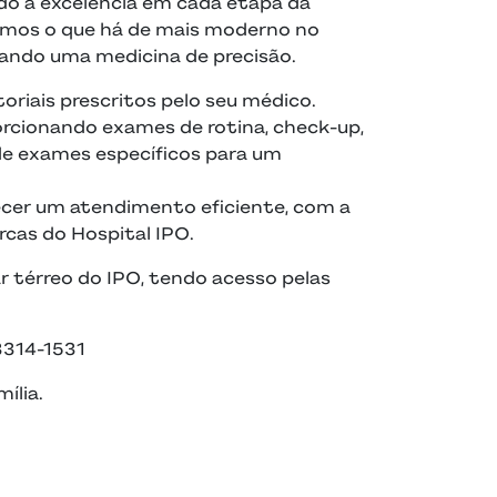
do a excelência em cada etapa da
zamos o que há de mais moderno no
ndo uma medicina de precisão.
riais prescritos pelo seu médico.
orcionando exames de rotina, check-up,
 de exames específicos para um
cer um atendimento eficiente, com a
rcas do Hospital IPO.
 térreo do IPO, tendo acesso pelas
3314-1531
ília.