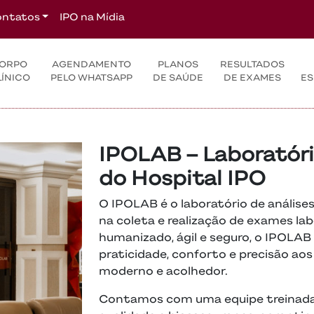
ntatos
IPO na Mídia
ORPO
AGENDAMENTO
PLANOS
RESULTADOS
LÍNICO
PELO WHATSAPP
DE SAÚDE
DE EXAMES
ES
IPOLAB – Laboratóri
do Hospital IPO
O IPOLAB é o laboratório de análises
na coleta e realização de exames l
humanizado, ágil e seguro, o IPOLAB
praticidade, conforto e precisão a
moderno e acolhedor.
Contamos com uma equipe treinada,