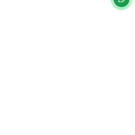
Institucional
Paciente
Home
Planos De Saúde
O Hospital
Centro De
Especialidades
Missão Visão E
Unidade Água
Valores
Parceiros
Verde
Estrutura
Unidades
Av. República
CCIH
IPO Saiu Na
Argentina, 2069
Imprensa
Curitiba
–
PR
Corpo Clínico