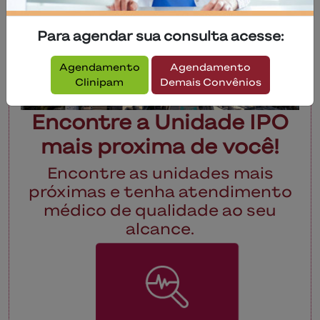
Para agendar sua consulta acesse:
Agendamento
Agendamento
Clinipam
Demais Convênios
Encontre a Unidade IPO
mais proxima de você!
Encontre as unidades mais
próximas e tenha atendimento
médico de qualidade ao seu
alcance.