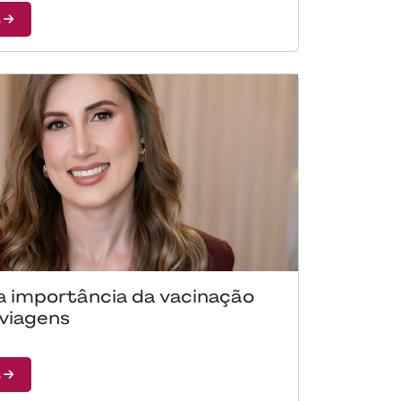
s
a importância da vacinação
 viagens
s