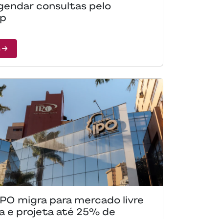
gendar consultas pelo
p
s
IPO migra para mercado livre
a e projeta até 25% de