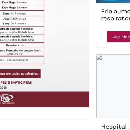
Frio aume
respirató
Veja Mai
Hospital