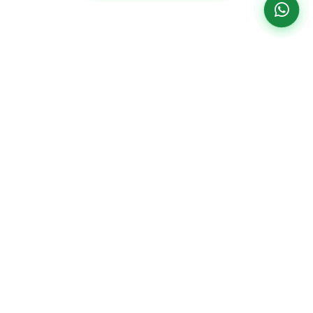
Institucional
Paciente
Home
Planos De Saúde
O Hospital
Centro De
Especialidades
Missão Visão E
Unidade Água
Valores
Parceiros
Verde
Estrutura
Unidades
Av. República
CCIH
IPO Saiu Na
Argentina, 2069
Imprensa
Curitiba
–
PR
Corpo Clínico
(41) 3314-1500