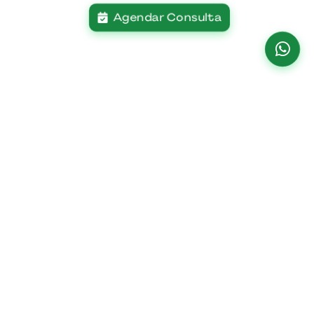
Agendar Consulta
Institucional
Paciente
Home
Planos De Saúde
O Hospital
Centro De
Especialidades
Missão Visão E
Unidade Água
Valores
Parceiros
Verde
Estrutura
Unidades
Av. República