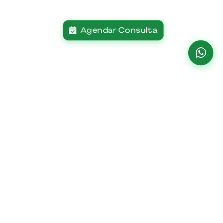
Agendar Consulta
Institucional
Paciente
Home
Planos De Saúde
O Hospital
Centro De
Especialidades
Missão Visão E
Unidade Água
Valores
Parceiros