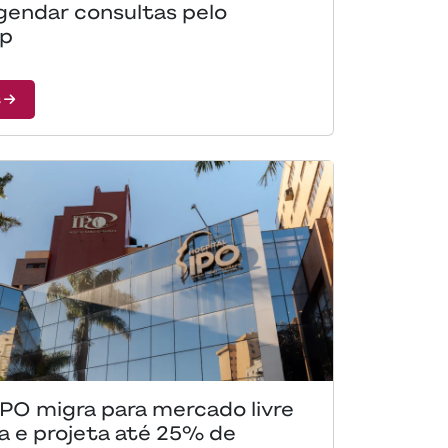
gendar consultas pelo
p
s
IPO migra para mercado livre
a e projeta até 25% de