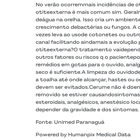
No verão ocorremmais incidências de o
otiteexterna é mais comum sim. Geralm
deágua na orelha. Isso cria um ambient
crescimento debactérias ou fungos. A c
vezes leva ao usode cotonetes ou outr
canal facilitando aindamais a evolução
otiteexterna?O tratamento vaidepende
outros fatores ou riscos q o pacientep
remédios em gotas para o ouvido, anal
seco é suficiente.A limpeza do ouvidod
a toalha até onde alcançar, hastes ou o
devem ser evitados.Cerume não é doença
removido se estiver causandosintomas.
esteroidais, analgésicos, anestésico lo
depender da gravidade e dos sintomas.
Fonte: Unimed Paranaguá
Powered by Humanpix Medical Data