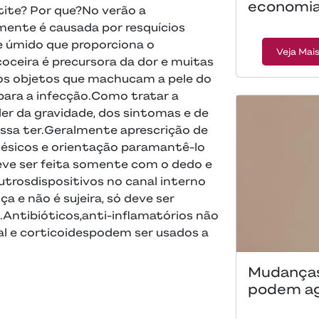
economia
tite? Por que?No verão a
ente é causada por resquícios
e úmido que proporciona o
Veja Mai
oceira é precursora da dor e muitas
os objetos que machucam a pele do
 para a infecção.Como tratar a
r da gravidade, dos sintomas e de
ossa ter.Geralmente aprescrição de
gésicos e orientação paramantê-lo
eve ser feita somente com o dedo e
utrosdispositivos no canal interno
 e não é sujeira, só deve ser
Antibióticos,anti-inflamatórios não
cal e corticoidespodem ser usados a
Mudanças
podem agr