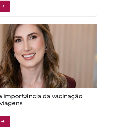
s
a importância da vacinação
 viagens
s