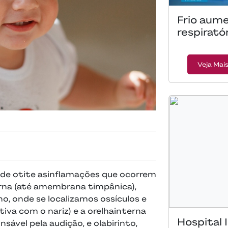
Frio aume
respirató
Veja Mai
de otite asinflamações que ocorrem
terna (até amembrana timpânica),
o, onde se localizamos ossículos e
va com o nariz) e a orelhainterna
Hospital
sável pela audição, e olabirinto,