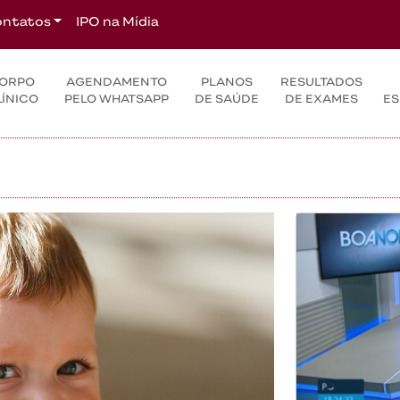
ntatos
IPO na Mídia
ORPO
AGENDAMENTO
PLANOS
RESULTADOS
LÍNICO
PELO WHATSAPP
DE SAÚDE
DE EXAMES
ES