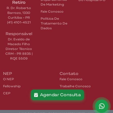
Retiro
De Marketing
R. Dr. Roberto
Fale Conosco
Barrozo, 1330
Curitiba
–
PR
Política De
(41) 4101-4521
Tratamento De
Dados
Responsável
Dr. Evaldo de
Macedo Filho
Diretor Técnico
CRM - PR 8835 |
RQE 5509
NEP
Contato
O NEP
Fale Conosco
Fellowship
Trabalhe Conosco
CEP
Agendar Consulta