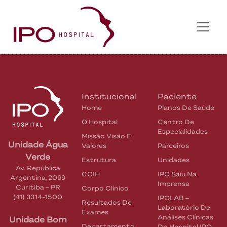
Institucional
Paciente
Home
Planos De Saúde
O Hospital
Centro De
Especialidades
Missão Visão E
Unidade Água
Valores
Parceiros
Verde
Estrutura
Unidades
Av. República
CCIH
IPO Saiu Na
Argentina, 2069
Imprensa
Curitiba
–
PR
Corpo Clínico
(41) 3314-1500
IPOLAB –
Resultados De
Laboratório De
Exames
Análises Clínicas
Unidade Bom
Departamento
Do Hospital IPO