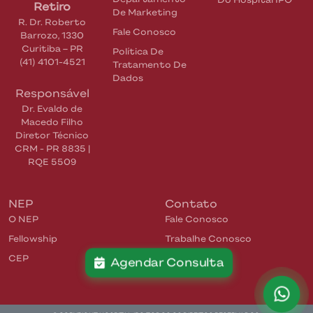
Retiro
De Marketing
R. Dr. Roberto
Fale Conosco
Barrozo, 1330
Curitiba
–
PR
Política De
(41) 4101-4521
Tratamento De
Dados
Responsável
Dr. Evaldo de
Macedo Filho
Diretor Técnico
CRM - PR 8835 |
RQE 5509
NEP
Contato
O NEP
Fale Conosco
Fellowship
Trabalhe Conosco
CEP
Agendar Consulta